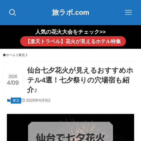
旅ラボ.com
人気の花火大会をチェック>>
【楽天トラベル】花火が見えるホテル特集
ホーム
東北
仙台七夕花火が見えるおすすめホ
2026
テル4選！七夕祭りの穴場宿も紹
4/09
介♪
2026年4月9日
東北