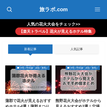
旅ラボ.com
人気の花火大会をチェック>>
【楽天トラベル】花火が見えるホテル特集
新着記事
人気記事
中部（甲信越・北陸・東海）
中部（甲信越・北陸・東海）
蒲郡で花火が見えるおすす
熊野花火大会がホテルから
めホテル4選！蒲郡まつり
見えるおすすめ3選！穴場